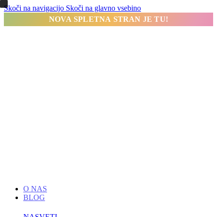
Skoči na navigacijo
Skoči na glavno vsebino
NOVA SPLETNA STRAN JE TU!
O NAS
BLOG
NASVETI