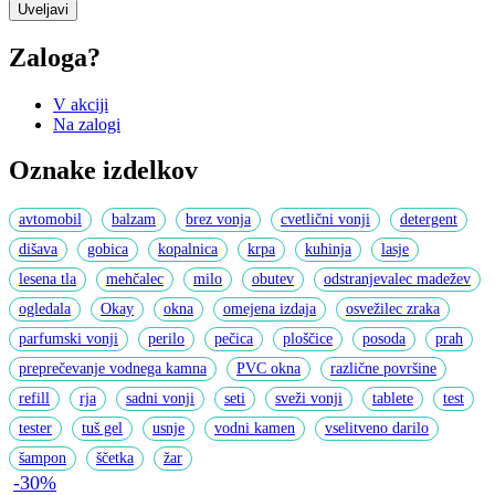
Uveljavi
Zaloga?
V akciji
Na zalogi
Oznake izdelkov
avtomobil
balzam
brez vonja
cvetlični vonji
detergent
dišava
gobica
kopalnica
krpa
kuhinja
lasje
lesena tla
mehčalec
milo
obutev
odstranjevalec madežev
ogledala
Okay
okna
omejena izdaja
osvežilec zraka
parfumski vonji
perilo
pečica
ploščice
posoda
prah
preprečevanje vodnega kamna
PVC okna
različne površine
refill
rja
sadni vonji
seti
sveži vonji
tablete
test
tester
tuš gel
usnje
vodni kamen
vselitveno darilo
šampon
ščetka
žar
-30%