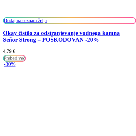
Dodaj na seznam želja
Okay čistilo za odstranjevanje vodnega kamna
Señor Strong – POŠKODOVAN -20%
4,79
€
Preberi več
-30%