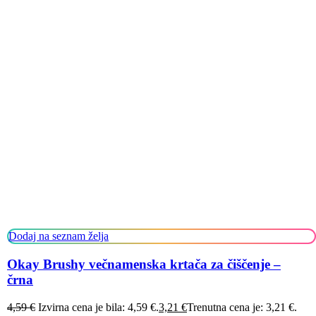
Dodaj na seznam želja
Okay Brushy večnamenska krtača za čiščenje –
črna
4,59
€
Izvirna cena je bila: 4,59 €.
3,21
€
Trenutna cena je: 3,21 €.