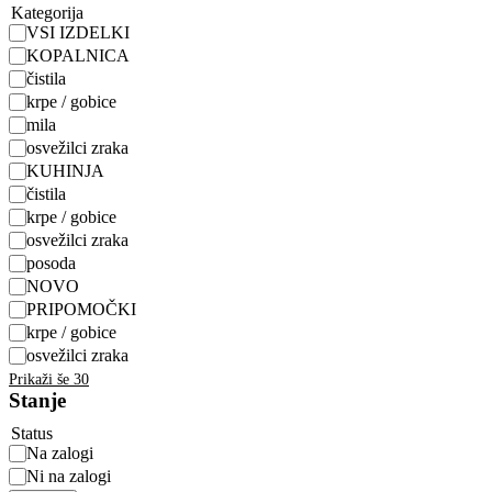
Kategorija
VSI IZDELKI
KOPALNICA
čistila
krpe / gobice
mila
osvežilci zraka
KUHINJA
čistila
krpe / gobice
osvežilci zraka
posoda
NOVO
PRIPOMOČKI
krpe / gobice
osvežilci zraka
Prikaži še 30
Stanje
Status
Na zalogi
Ni na zalogi