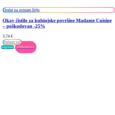
Dodaj na seznam želja
Okay čistilo za kuhinjske površine Madame Cuisine
– poškodovan -25%
3,74
€
Preberi več
Razprodano
POŠKODOVAN