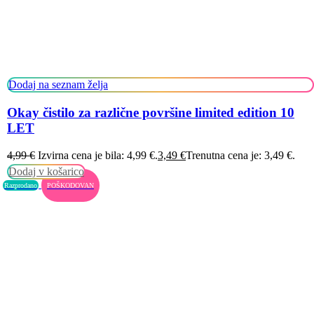
Dodaj na seznam želja
Okay čistilo za različne površine limited edition 10
LET
4,99
€
Izvirna cena je bila: 4,99 €.
3,49
€
Trenutna cena je: 3,49 €.
Dodaj v košarico
Razprodano
POŠKODOVAN