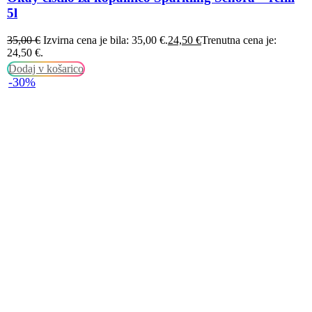
5l
35,00
€
Izvirna cena je bila: 35,00 €.
24,50
€
Trenutna cena je:
24,50 €.
Dodaj v košarico
-30%