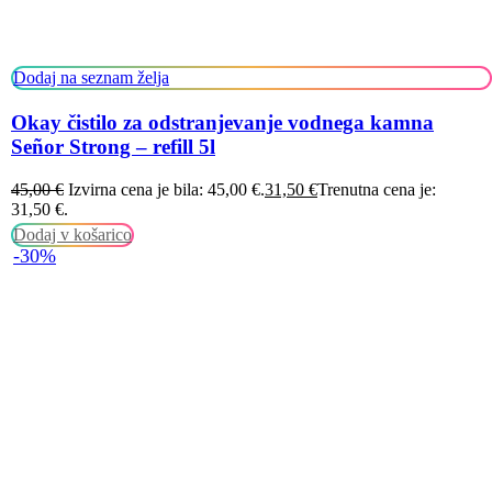
Dodaj na seznam želja
Okay čistilo za odstranjevanje vodnega kamna
Señor Strong – refill 5l
45,00
€
Izvirna cena je bila: 45,00 €.
31,50
€
Trenutna cena je:
31,50 €.
Dodaj v košarico
-30%