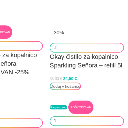
-30%
DOVAN
o za kopalnico
Okay čistilo za kopalnico
Señora –
Sparkling Señora – refill 5l
VAN -25%
24,50
€
35,00
€
Dodaj v košarico
Razprodano
POŠKODOVAN