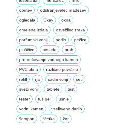
lesena tla
mehčalec
milo
obutev
odstranjevalec madežev
ogledala
Okay
okna
omejena izdaja
osvežilec zraka
parfumski vonji
perilo
pečica
ploščice
posoda
prah
preprečevanje vodnega kamna
PVC okna
različne površine
refill
rja
sadni vonji
seti
sveži vonji
tablete
test
tester
tuš gel
usnje
vodni kamen
vselitveno darilo
šampon
ščetka
žar