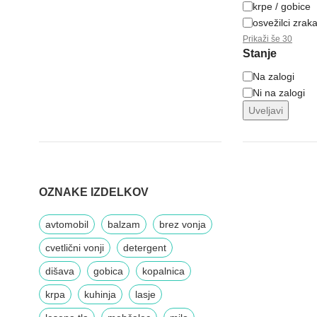
krpe / gobice
osvežilci zrak
Prikaži še 30
Stanje
Na zalogi
Ni na zalogi
Uveljavi
OZNAKE IZDELKOV
avtomobil
balzam
brez vonja
cvetlični vonji
detergent
dišava
gobica
kopalnica
krpa
kuhinja
lasje