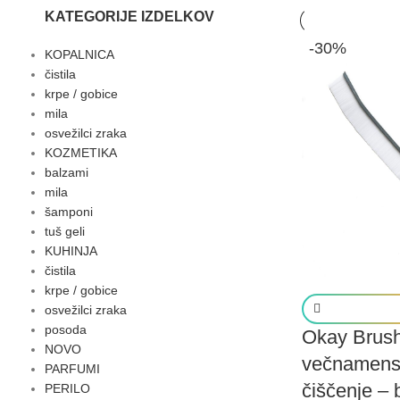
KATEGORIJE IZDELKOV
-30%
KOPALNICA
čistila
krpe / gobice
mila
osvežilci zraka
KOZMETIKA
balzami
mila
šamponi
tuš geli
KUHINJA
čistila
krpe / gobice
osvežilci zraka
posoda
Okay Brus
NOVO
večnamensk
PARFUMI
čiščenje – 
PERILO