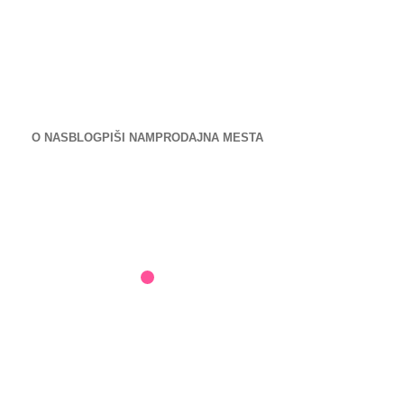
NOVA SPLETNA STRAN JE TU!
O NAS
BLOG
PIŠI NAM
PRODAJNA MESTA