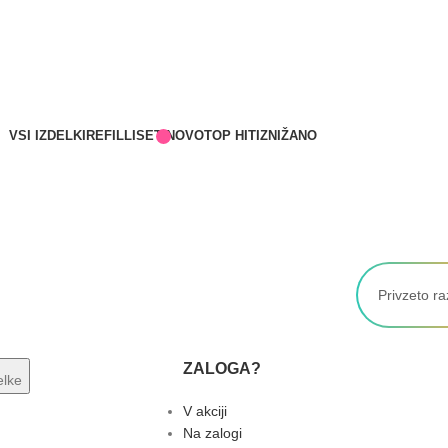
VSI IZDELKI
REFILLI
SETI
NOVO
TOP HITI
ZNIŽANO
ZALOGA?
delke
V akciji
Na zalogi