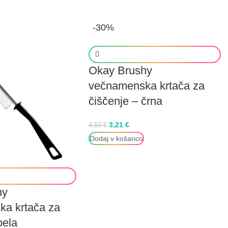
-30%
Okay Brushy
večnamenska krtača za
čiščenje – črna
3,21
€
4,59
€
Dodaj v košarico
hy
a krtača za
bela