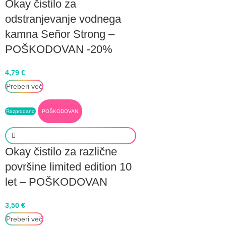
Okay čistilo za
odstranjevanje vodnega
kamna Señor Strong –
POŠKODOVAN -20%
4,79
€
Preberi več
Razprodano
POŠKODOVAN
Okay čistilo za različne
površine limited edition 10
let – POŠKODOVAN
3,50
€
Preberi več