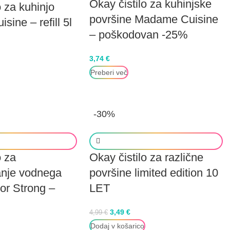
Okay čistilo za kuhinjske
o za kuhinjo
površine Madame Cuisine
ine – refill 5l
– poškodovan -25%
3,74
€
Preberi več
-30%
o za
Okay čistilo za različne
anje vodnega
površine limited edition 10
r Strong –
LET
3,49
€
4,99
€
Dodaj v košarico