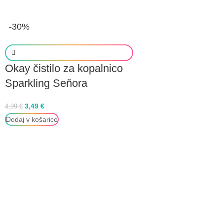
-30%
Okay čistilo za kopalnico
Sparkling Señora
3,49
€
4,99
€
Dodaj v košarico