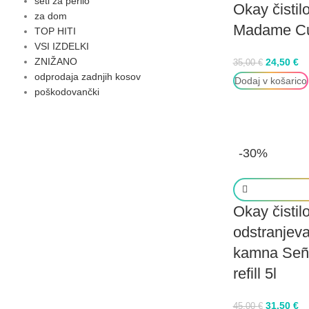
seti za perilo
Okay čistil
za dom
Madame Cuis
TOP HITI
VSI IZDELKI
ZNIŽANO
24,50
€
35,00
€
odprodaja zadnjih kosov
Dodaj v košarico
poškodovančki
-30%
Okay čistil
odstranjev
kamna Seño
refill 5l
31,50
€
45,00
€