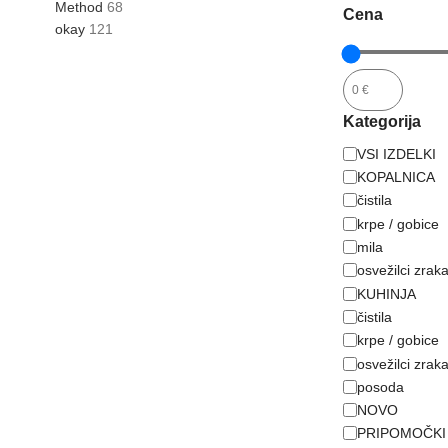
Method
68
Cena
okay
121
Kategorija
VSI IZDELKI
KOPALNICA
čistila
krpe / gobice
mila
osvežilci zrak
KUHINJA
čistila
krpe / gobice
osvežilci zrak
posoda
NOVO
PRIPOMOČKI