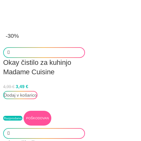
-30%
Okay čistilo za kuhinjo
Madame Cuisine
3,49
€
4,99
€
Dodaj v košarico
Razprodano
POŠKODOVAN