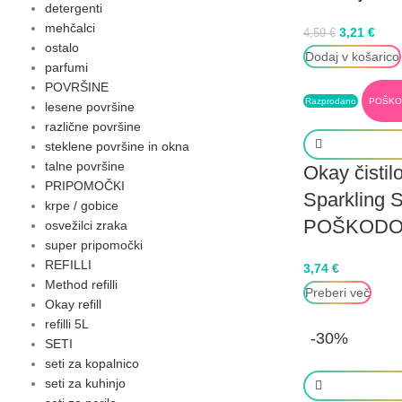
detergenti
mehčalci
3,21
€
4,59
€
ostalo
Dodaj v košarico
parfumi
POVRŠINE
Razprodano
POŠKO
lesene površine
različne površine
steklene površine in okna
talne površine
Okay čistil
PRIPOMOČKI
Sparkling 
krpe / gobice
POŠKODO
osvežilci zraka
super pripomočki
REFILLI
3,74
€
Method refilli
Preberi več
Okay refill
refilli 5L
-30%
SETI
seti za kopalnico
seti za kuhinjo