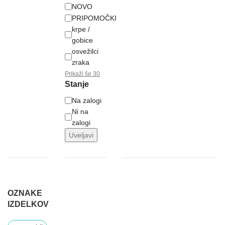
NOVO
PRIPOMOČKI
krpe /
gobice
osvežilci
zraka
Prikaži še 30
Stanje
Na zalogi
Ni na
zalogi
Uveljavi
OZNAKE
IZDELKOV