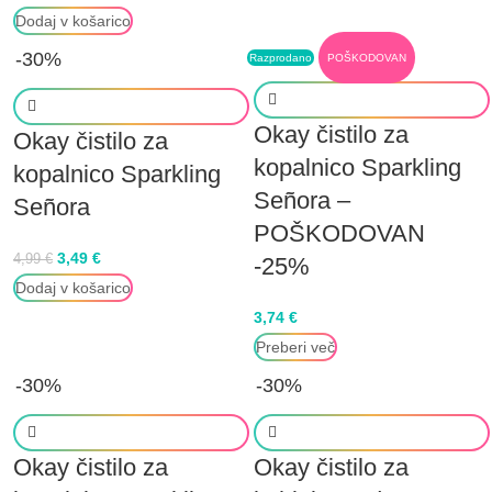
Dodaj v košarico
-30%
Razprodano
POŠKODOVAN
Okay čistilo za
Okay čistilo za
kopalnico Sparkling
kopalnico Sparkling
Señora –
Señora
POŠKODOVAN
3,49
€
4,99
€
-25%
Dodaj v košarico
3,74
€
Preberi več
-30%
-30%
Okay čistilo za
Okay čistilo za