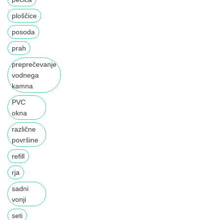
ploščice
posoda
prah
preprečevanje
vodnega
kamna
PVC
okna
različne
površine
refill
rja
sadni
vonji
seti