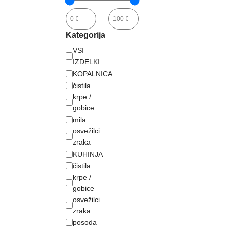
Kategorija
VSI
IZDELKI
KOPALNICA
čistila
krpe /
gobice
mila
osvežilci
zraka
KUHINJA
čistila
krpe /
gobice
osvežilci
zraka
posoda