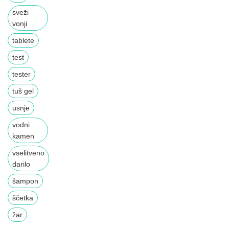
sveži
vonji
tablete
test
tester
tuš gel
usnje
vodni
kamen
vselitveno
darilo
šampon
ščetka
žar