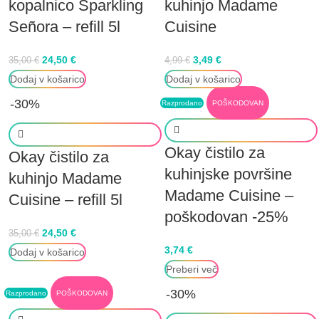
kopalnico Sparkling
kuhinjo Madame
Señora – refill 5l
Cuisine
24,50
€
3,49
€
35,00
€
4,99
€
Dodaj v košarico
Dodaj v košarico
-30%
Razprodano
POŠKODOVAN
Okay čistilo za
Okay čistilo za
kuhinjske površine
kuhinjo Madame
Madame Cuisine –
Cuisine – refill 5l
poškodovan -25%
24,50
€
35,00
€
3,74
€
Dodaj v košarico
Preberi več
-30%
Razprodano
POŠKODOVAN