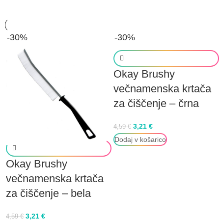
-30%
-30%
Okay Brushy
večnamenska krtača
za čiščenje – črna
3,21
€
4,59
€
Dodaj v košarico
Okay Brushy
večnamenska krtača
za čiščenje – bela
3,21
€
4,59
€