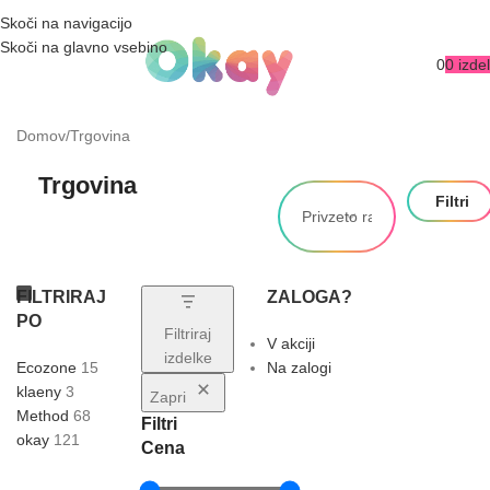
NOVA SPLETNA STRAN JE TU!
Skoči na navigacijo
Skoči na glavno vsebino
0
0
izdel
Domov
Trgovina
Trgovina
Filtri
FILTRIRAJ
ZALOGA?
PO
Filtriraj
V akciji
izdelke
Ecozone
15
Na zalogi
klaeny
3
Zapri
Method
68
Filtri
okay
121
Cena