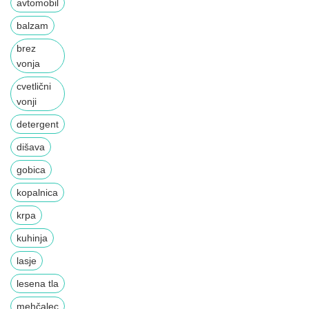
avtomobil
balzam
brez
vonja
cvetlični
vonji
detergent
dišava
gobica
kopalnica
krpa
kuhinja
lasje
lesena tla
mehčalec