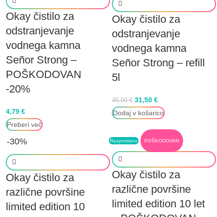
Okay čistilo za
Okay čistilo za
odstranjevanje
odstranjevanje
vodnega kamna
vodnega kamna
Señor Strong –
Señor Strong – refill
POŠKODOVAN
5l
-20%
31,50
€
45,00
€
4,79
€
Dodaj v košarico
Preberi več
-30%
Razprodano
POŠKODOVAN
Okay čistilo za
Okay čistilo za
različne površine
različne površine
limited edition 10 let
limited edition 10