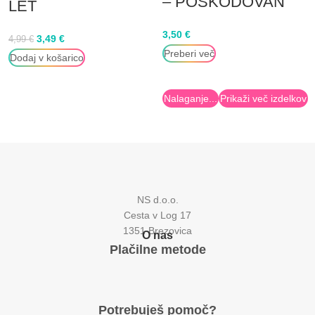
– POŠKODOVAN
LET
3,50
€
3,49
€
4,99
€
Preberi več
Dodaj v košarico
Nalaganje...
Prikaži več izdelkov
NS d.o.o.
Cesta v Log 17
1351 Brezovica
O nas
Plačilne metode
Potrebuješ pomoč?