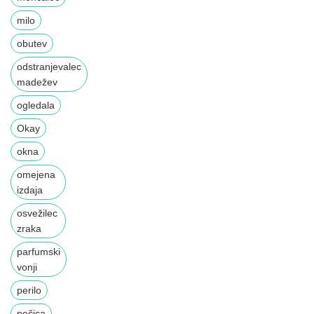
milo
obutev
odstranjevalec
madežev
ogledala
Okay
okna
omejena
izdaja
osvežilec
zraka
parfumski
vonji
perilo
pečica