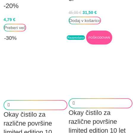
-20%
31,50
€
45,00
€
4,79
€
Dodaj v košarico
Preberi več
-30%
Razprodano
POŠKODOVAN
Okay čistilo za
Okay čistilo za
različne površine
različne površine
limited edition 10 let
limited edition 10