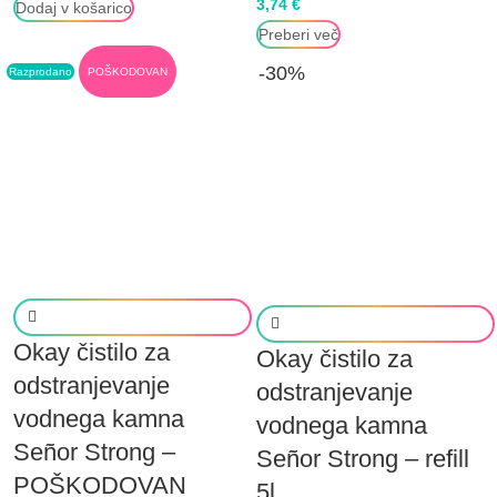
3,74
€
Dodaj v košarico
Preberi več
-30%
Razprodano
POŠKODOVAN
Okay čistilo za
Okay čistilo za
odstranjevanje
odstranjevanje
vodnega kamna
vodnega kamna
Señor Strong –
Señor Strong – refill
POŠKODOVAN
5l