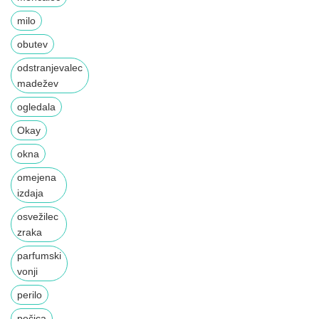
milo
obutev
odstranjevalec
madežev
ogledala
Okay
okna
omejena
izdaja
osvežilec
zraka
parfumski
vonji
perilo
pečica