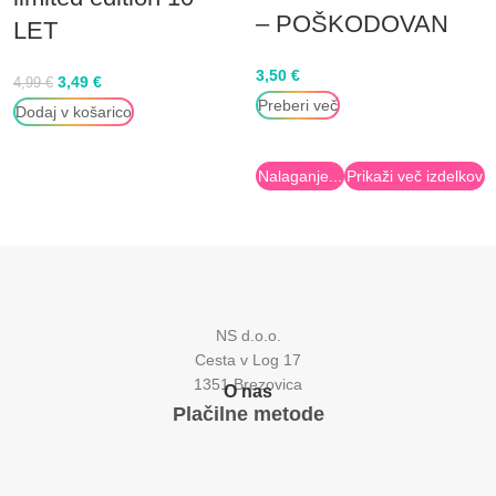
– POŠKODOVAN
LET
3,50
€
3,49
€
4,99
€
Preberi več
Dodaj v košarico
Nalaganje...
Prikaži več izdelkov
NS d.o.o.
Cesta v Log 17
1351 Brezovica
O nas
Plačilne metode