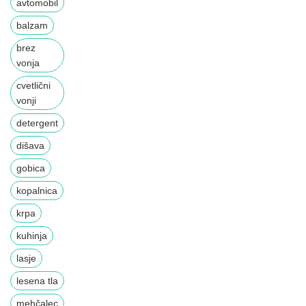
avtomobil
balzam
brez
vonja
cvetlični
vonji
detergent
dišava
gobica
kopalnica
krpa
kuhinja
lasje
lesena tla
mehčalec