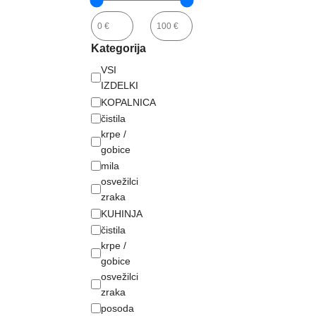
Kategorija
VSI
IZDELKI
KOPALNICA
čistila
krpe /
gobice
mila
osvežilci
zraka
KUHINJA
čistila
krpe /
gobice
osvežilci
zraka
posoda