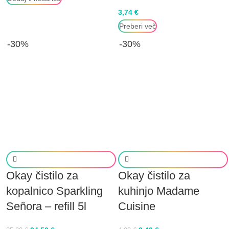
3,74
€
Preberi več
-30%
-30%
Okay čistilo za
Okay čistilo za
kopalnico Sparkling
kuhinjo Madame
Señora – refill 5l
Cuisine