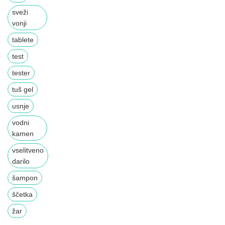
sveži
vonji
tablete
test
tester
tuš gel
usnje
vodni
kamen
vselitveno
darilo
šampon
ščetka
žar