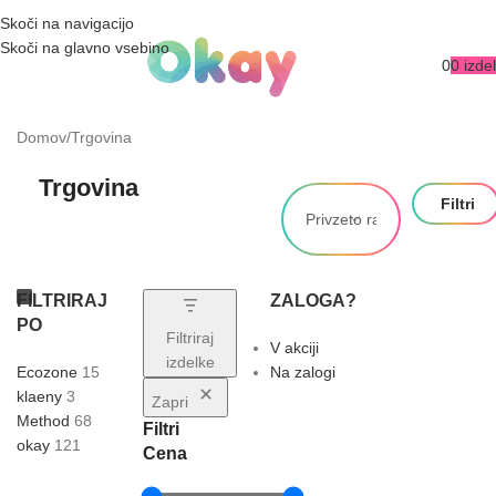
NOVA SPLETNA STRAN JE TU!
Skoči na navigacijo
Skoči na glavno vsebino
0
0
izdel
Domov
Trgovina
Trgovina
Filtri
FILTRIRAJ
ZALOGA?
PO
Filtriraj
V akciji
izdelke
Ecozone
15
Na zalogi
klaeny
3
Zapri
Method
68
Filtri
okay
121
Cena