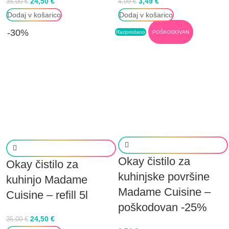
24,50
€
3,49
€
35,00
€
4,99
€
Dodaj v košarico
Dodaj v košarico
-30%
Razprodano
POŠKODOVAN
Okay čistilo za
Okay čistilo za
kuhinjske površine
kuhinjo Madame
Madame Cuisine –
Cuisine – refill 5l
poškodovan -25%
24,50
€
35,00
€