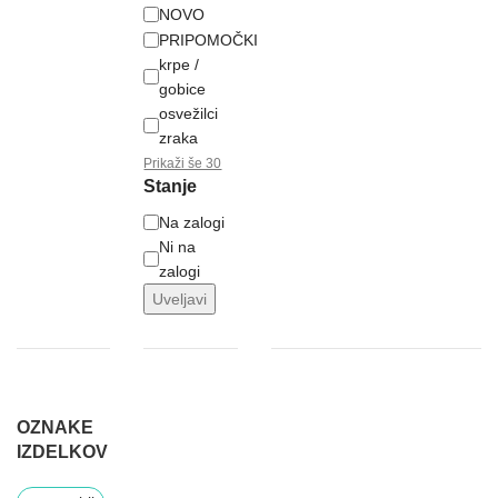
NOVO
PRIPOMOČKI
krpe /
gobice
osvežilci
zraka
Prikaži še 30
Stanje
Na zalogi
Ni na
zalogi
Uveljavi
OZNAKE
IZDELKOV