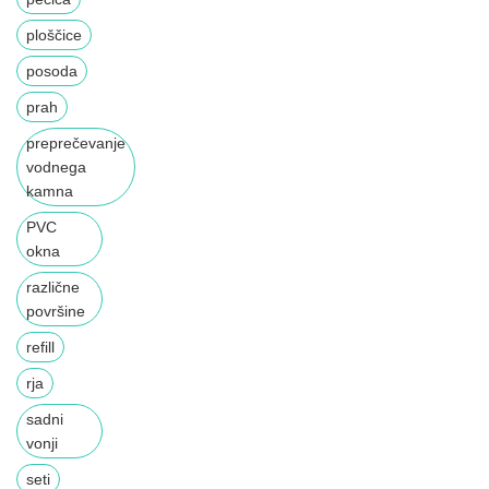
ploščice
posoda
prah
preprečevanje
vodnega
kamna
PVC
okna
različne
površine
refill
rja
sadni
vonji
seti