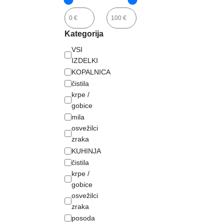
Kategorija
VSI
IZDELKI
KOPALNICA
čistila
krpe /
gobice
mila
osvežilci
zraka
KUHINJA
čistila
krpe /
gobice
osvežilci
zraka
posoda