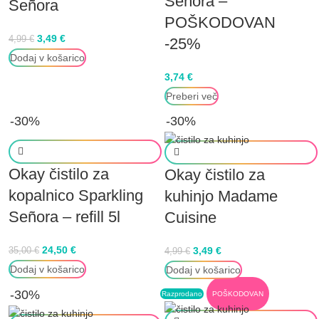
Señora –
Señora
POŠKODOVAN
3,49
€
4,99
€
-25%
Dodaj v košarico
3,74
€
Preberi več
-30%
-30%
Okay čistilo za
Okay čistilo za
kopalnico Sparkling
kuhinjo Madame
Señora – refill 5l
Cuisine
24,50
€
3,49
€
35,00
€
4,99
€
Dodaj v košarico
Dodaj v košarico
-30%
Razprodano
POŠKODOVAN