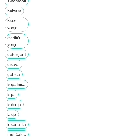
avtomobil
balzam
brez
vonja
cvetlični
vonji
detergent
dišava
gobica
kopalnica
krpa
kuhinja
lasje
lesena tla
mehčalec