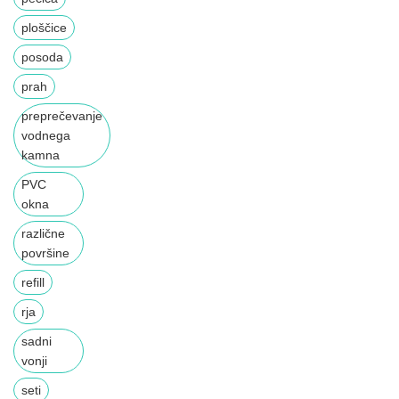
ploščice
posoda
prah
preprečevanje
vodnega
kamna
PVC
okna
različne
površine
refill
rja
sadni
vonji
seti