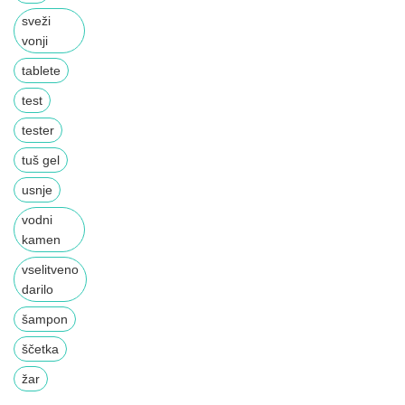
sveži
vonji
tablete
test
tester
tuš gel
usnje
vodni
kamen
vselitveno
darilo
šampon
ščetka
žar