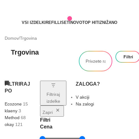
VSI IZDELKI
REFILLI
SETI
NOVO
TOP HITI
ZNIŽANO
Domov
Trgovina
Trgovina
Filtri
FILTRIRAJ
ZALOGA?
PO
Filtriraj
V akciji
izdelke
Ecozone
15
Na zalogi
klaeny
3
Zapri
Method
68
Filtri
okay
121
Cena