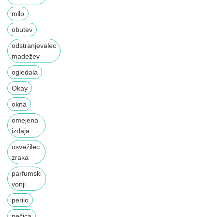
milo
obutev
odstranjevalec
madežev
ogledala
Okay
okna
omejena
izdaja
osvežilec
zraka
parfumski
vonji
perilo
pečica