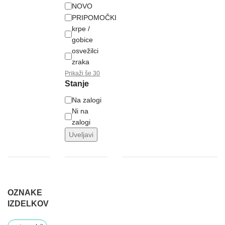
NOVO
PRIPOMOČKI
krpe /
gobice
osvežilci
zraka
Prikaži še 30
Stanje
Na zalogi
Ni na
zalogi
Uveljavi
OZNAKE
IZDELKOV