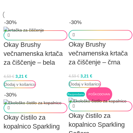
-30%
-30%
Okay Brushy
Okay Brushy
večnamenska krtača
večnamenska krtača
za čiščenje – črna
za čiščenje – bela
3,21
€
3,21
€
4,59
€
4,59
€
Dodaj v košarico
Dodaj v košarico
-30%
Razprodano
POŠKODOVAN
Okay čistilo za
Okay čistilo za
kopalnico Sparkling
kopalnico Sparkling