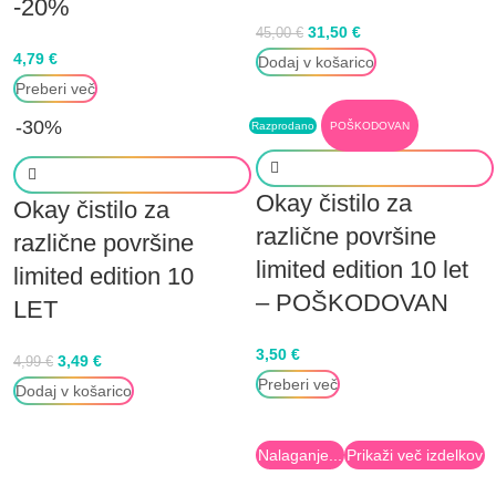
-20%
31,50
€
45,00
€
4,79
€
Dodaj v košarico
Preberi več
-30%
Razprodano
POŠKODOVAN
Okay čistilo za
Okay čistilo za
različne površine
različne površine
limited edition 10 let
limited edition 10
– POŠKODOVAN
LET
3,50
€
3,49
€
4,99
€
Preberi več
Dodaj v košarico
Nalaganje...
Prikaži več izdelkov