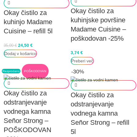
Okay čistilo za
Okay čistilo za
kuhinjske površine
kuhinjo Madame
Madame Cuisine –
Cuisine – refill 5l
poškodovan -25%
24,50
€
35,00
€
3,74
€
Dodaj v košarico
Preberi več
-30%
Razprodano
POŠKODOVAN
Okay čistilo za
Okay čistilo za
odstranjevanje
odstranjevanje
vodnega kamna
vodnega kamna
Señor Strong –
Señor Strong – refill
POŠKODOVAN
5l