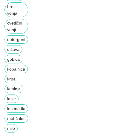
brez
vonja
cvetlični
vonji
detergent
dišava
gobica
kopalnica
krpa
kuhinja
lasje
lesena tla
mehčalec
milo