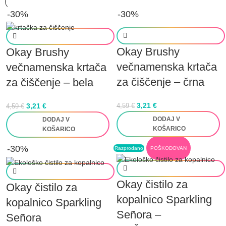
-30%
-30%
Okay Brushy
Okay Brushy
večnamenska krtača
večnamenska krtača
za čiščenje – črna
za čiščenje – bela
3,21
€
3,21
€
4,59
€
4,59
€
DODAJ V
DODAJ V
KOŠARICO
KOŠARICO
-30%
Razprodano
POŠKODOVAN
Okay čistilo za
Okay čistilo za
kopalnico Sparkling
kopalnico Sparkling
Señora –
Señora