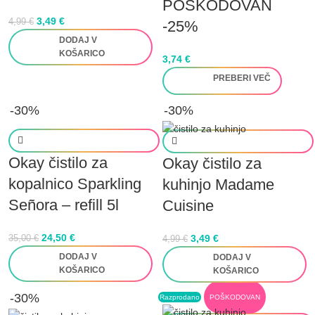
POŠKODOVAN
3,49
€
4,99
€
-25%
DODAJ V
KOŠARICO
3,74
€
PREBERI VEČ
-30%
-30%
Okay čistilo za
Okay čistilo za
kopalnico Sparkling
kuhinjo Madame
Señora – refill 5l
Cuisine
24,50
€
3,49
€
35,00
€
4,99
€
DODAJ V
DODAJ V
KOŠARICO
KOŠARICO
-30%
Razprodano
POŠKODOVAN