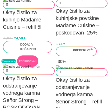
Okay čistilo za
Okay čistilo za
kuhinjske površine
kuhinjo Madame
Madame Cuisine –
Cuisine – refill 5l
poškodovan -25%
24,50
€
35,00
€
3,74
€
DODAJ V
KOŠARICO
PREBERI VEČ
-30%
Razprodano
POŠKODOVAN
Okay čistilo za
Okay čistilo za
odstranjevanje
odstranjevanje
vodnega kamna
vodnega kamna
Señor Strong –
Señor Strong – refill
POŠKODOVAN