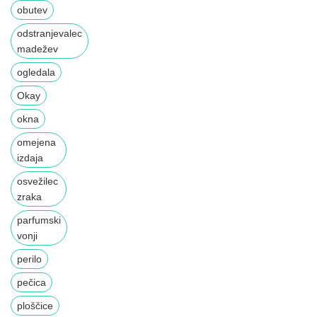
obutev
odstranjevalec
madežev
ogledala
Okay
okna
omejena
izdaja
osvežilec
zraka
parfumski
vonji
perilo
pečica
ploščice