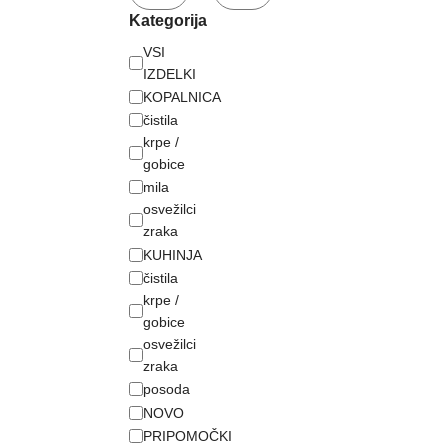
Kategorija
VSI
IZDELKI
KOPALNICA
čistila
krpe /
gobice
mila
osvežilci
zraka
KUHINJA
čistila
krpe /
gobice
osvežilci
zraka
posoda
NOVO
PRIPOMOČKI