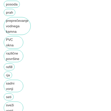
posoda
prah
preprečevanje
vodnega
kamna
PVC
okna
različne
površine
refill
rja
sadni
vonji
seti
sveži
vonji