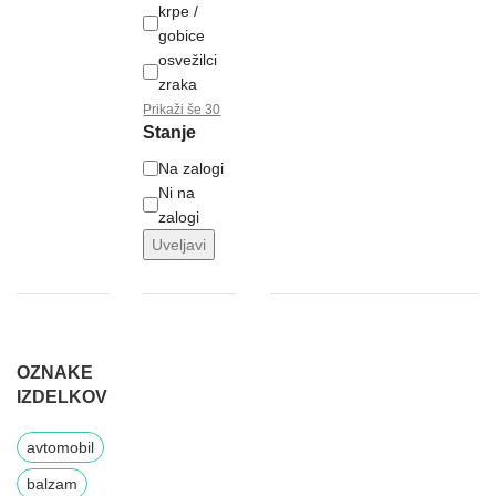
krpe /
gobice
osvežilci
zraka
Prikaži še 30
Stanje
Na zalogi
Ni na
zalogi
Uveljavi
OZNAKE
IZDELKOV
avtomobil
balzam