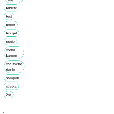
tablete
test
tester
tuš gel
usnje
vodni
kamen
vselitveno
darilo
šampon
ščetka
žar