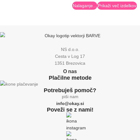
Nalaganje...
Prikaži več izdelkov
NS d.o.o.
Cesta v Log 17
1351 Brezovica
O nas
Plačilne metode
Potrebuješ pomoč?
piši nam
info@okay.si
Poveži se z nami!