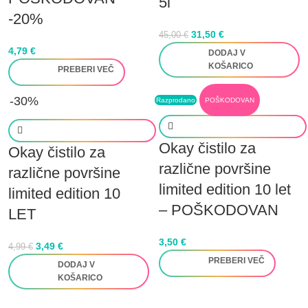
5l
-20%
31,50
€
45,00
€
4,79
€
DODAJ V
KOŠARICO
PREBERI VEČ
-30%
Razprodano
POŠKODOVAN
Okay čistilo za
Okay čistilo za
različne površine
različne površine
limited edition 10 let
limited edition 10
– POŠKODOVAN
LET
3,50
€
3,49
€
4,99
€
PREBERI VEČ
DODAJ V
KOŠARICO