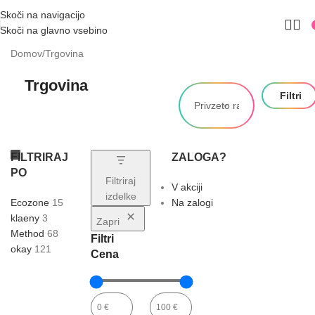
NOVA SPLETNA STRAN JE TU!
Skoči na navigacijo
Skoči na glavno vsebino
Domov
Trgovina
Trgovina
Filtri
FILTRIRAJ
ZALOGA?
PO
Filtriraj
V akciji
izdelke
Ecozone
15
Na zalogi
klaeny
3
Zapri
Method
68
Filtri
okay
121
Cena