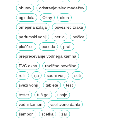
obutev
odstranjevalec madežev
ogledala
Okay
okna
omejena izdaja
osvežilec zraka
parfumski vonji
perilo
pečica
ploščice
posoda
prah
preprečevanje vodnega kamna
PVC okna
različne površine
refill
rja
sadni vonji
seti
sveži vonji
tablete
test
tester
tuš gel
usnje
vodni kamen
vselitveno darilo
šampon
ščetka
žar