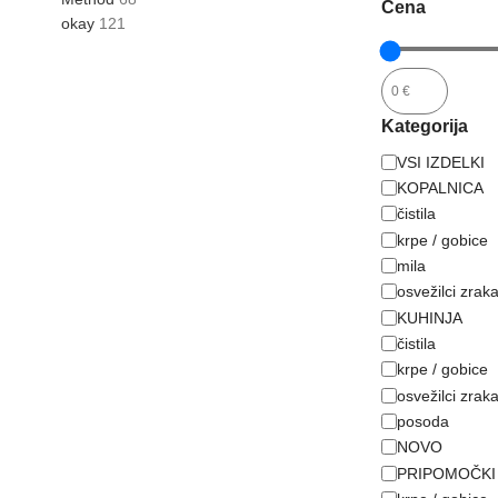
Cena
okay
121
Kategorija
VSI IZDELKI
KOPALNICA
čistila
krpe / gobice
mila
osvežilci zrak
KUHINJA
čistila
krpe / gobice
osvežilci zrak
posoda
NOVO
PRIPOMOČKI