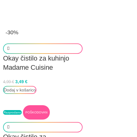
-30%
Okay čistilo za kuhinjo
Madame Cuisine
3,49
€
4,99
€
Dodaj v košarico
Razprodano
POŠKODOVAN
Okay čistilo za