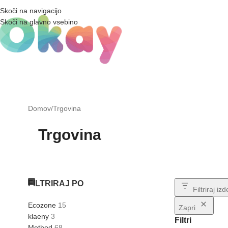
Skoči na navigacijo
Skoči na glavno vsebino
Domov
Trgovina
Trgovina
FILTRIRAJ PO
Filtriraj iz
Ecozone
15
Zapri
klaeny
3
Filtri
Method
68