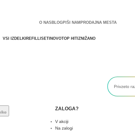
NOVA SPLETNA STRAN JE TU!
O NAS
BLOG
PIŠI NAM
PRODAJNA MESTA
VSI IZDELKI
REFILLI
SETI
NOVO
TOP HITI
ZNIŽANO
ZALOGA?
delke
V akciji
Na zalogi