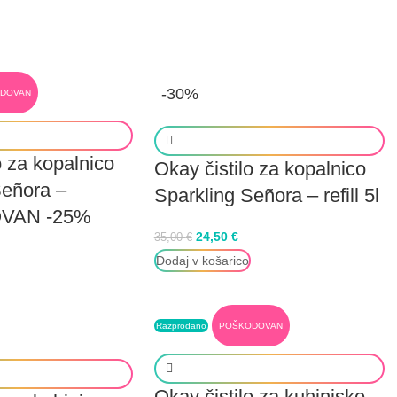
-30%
DOVAN
o za kopalnico
Okay čistilo za kopalnico
Señora –
Sparkling Señora – refill 5l
VAN -25%
24,50
€
35,00
€
Dodaj v košarico
Razprodano
POŠKODOVAN
Okay čistilo za kuhinjske