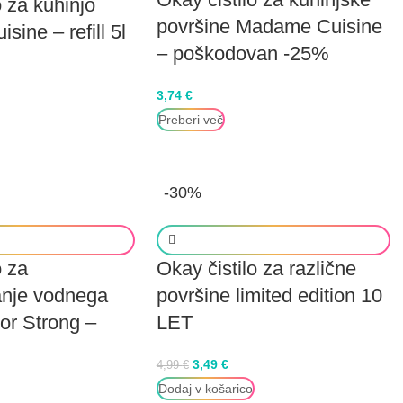
o za kuhinjo
površine Madame Cuisine
ine – refill 5l
– poškodovan -25%
3,74
€
Preberi več
-30%
o za
Okay čistilo za različne
anje vodnega
površine limited edition 10
r Strong –
LET
3,49
€
4,99
€
Dodaj v košarico