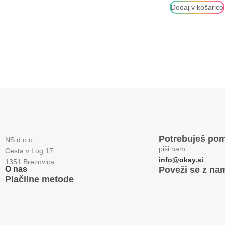
Dodaj v košarico
Potrebuješ po
NS d.o.o.
piši nam
Cesta v Log 17
info@okay.si
1351 Brezovica
O nas
Poveži se z nam
Plačilne metode