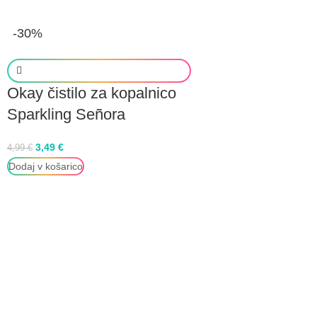
-30%
Okay čistilo za kopalnico
Sparkling Señora
3,49
€
4,99
€
Dodaj v košarico