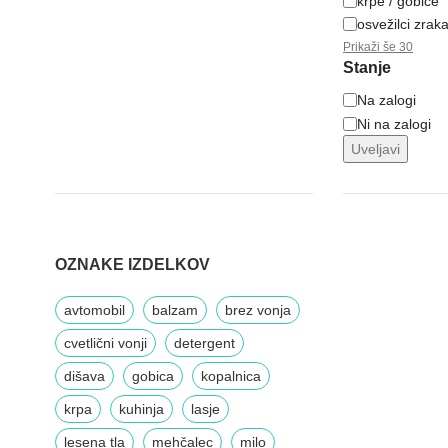
krpe / gobice
osvežilci zrak
Prikaži še 30
Stanje
Na zalogi
Ni na zalogi
Uveljavi
OZNAKE IZDELKOV
avtomobil
balzam
brez vonja
cvetlični vonji
detergent
dišava
gobica
kopalnica
krpa
kuhinja
lasje
lesena tla
mehčalec
milo