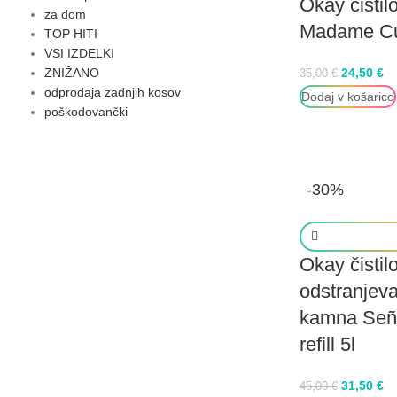
Okay čistil
za dom
Madame Cuis
TOP HITI
VSI IZDELKI
ZNIŽANO
24,50
€
35,00
€
odprodaja zadnjih kosov
Dodaj v košarico
poškodovančki
-30%
Okay čistil
odstranjev
kamna Seño
refill 5l
31,50
€
45,00
€