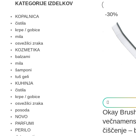
KATEGORIJE IZDELKOV
-30%
KOPALNICA
čistila
krpe / gobice
mila
osvežilci zraka
KOZMETIKA
balzami
mila
šamponi
tuš geli
KUHINJA
čistila
krpe / gobice
osvežilci zraka
posoda
Okay Brus
NOVO
večnamensk
PARFUMI
čiščenje – 
PERILO