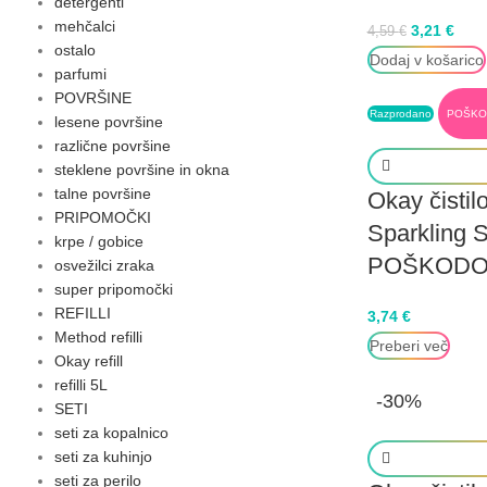
detergenti
mehčalci
3,21
€
4,59
€
ostalo
Dodaj v košarico
parfumi
POVRŠINE
Razprodano
POŠKO
lesene površine
različne površine
steklene površine in okna
talne površine
Okay čistil
PRIPOMOČKI
Sparkling 
krpe / gobice
POŠKODO
osvežilci zraka
super pripomočki
REFILLI
3,74
€
Method refilli
Preberi več
Okay refill
refilli 5L
-30%
SETI
seti za kopalnico
seti za kuhinjo
seti za perilo