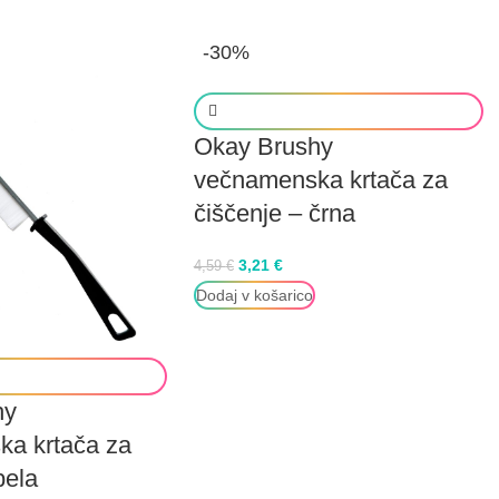
-30%
Okay Brushy
večnamenska krtača za
čiščenje – črna
3,21
€
4,59
€
Dodaj v košarico
hy
a krtača za
bela