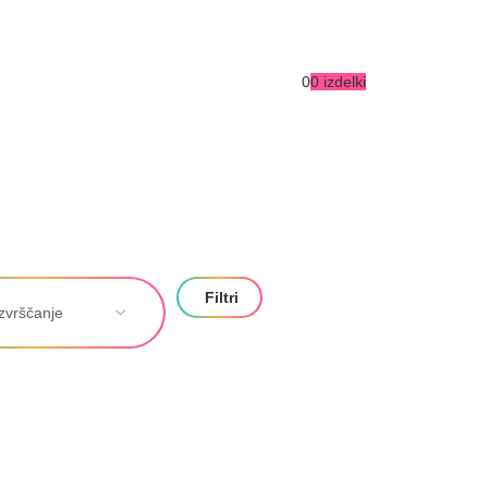
0
0
izdelki
Filtri