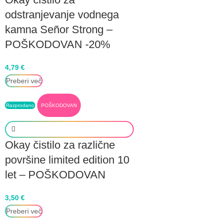
odstranjevanje vodnega
kamna Señor Strong –
POŠKODOVAN -20%
4,79
€
Preberi več
Razprodano
POŠKODOVAN
Okay čistilo za različne
površine limited edition 10
let – POŠKODOVAN
3,50
€
Preberi več