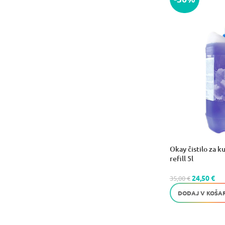
Okay čistilo za k
refill 5l
24,50
€
35,00
€
DODAJ V KOŠA