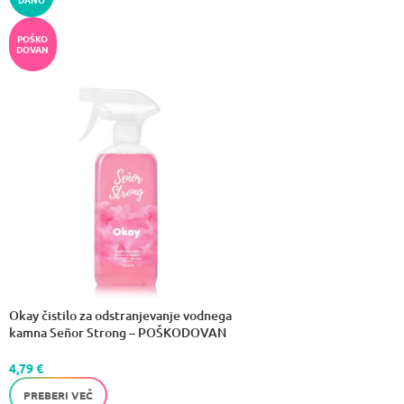
POŠKO
DOVAN
Okay čistilo za odstranjevanje vodnega
kamna Señor Strong – POŠKODOVAN
-20%
4,79
€
PREBERI VEČ