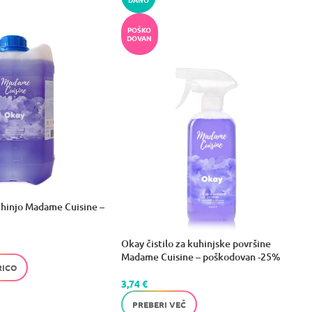
POŠKO
DOVAN
uhinjo Madame Cuisine –
Okay čistilo za kuhinjske površine
Madame Cuisine – poškodovan -25%
RICO
3,74
€
PREBERI VEČ