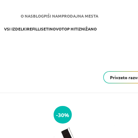
NOVA SPLETNA STRAN JE TU!
O NAS
BLOG
PIŠI NAM
PRODAJNA MESTA
VSI IZDELKI
REFILLI
SETI
NOVO
TOP HITI
ZNIŽANO
-30%