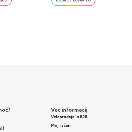
RICO
DODAJ V KOŠARICO
moč?
Več informacij
Veleprodaja in B2B
Moj račun
i!