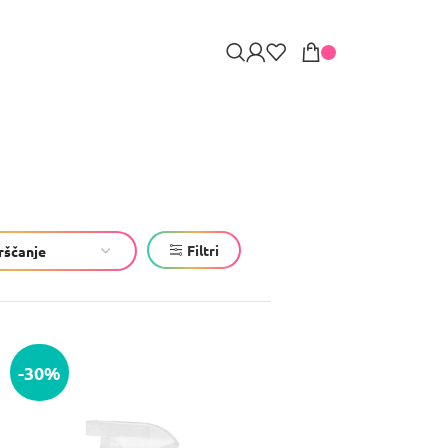
Filtri
-30%