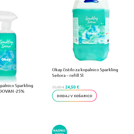
Okay čistilo za kopalnico Sparkling
Señora – refill 5l
opalnico Sparkling
24,50
€
35,00
€
ODOVAN -25%
DODAJ V KOŠARICO
RAZPRO
DANO