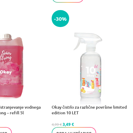
-30%
dstranjevanje vodnega
Okay čistilo za različne površine limited
g – refill 5l
edition 10 LET
3,49
€
4,99
€