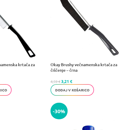
namenska krtača za
Okay Brushy večnamenska krtača za
čiščenje – črna
3,21
€
4,59
€
RICO
DODAJ V KOŠARICO
-30%