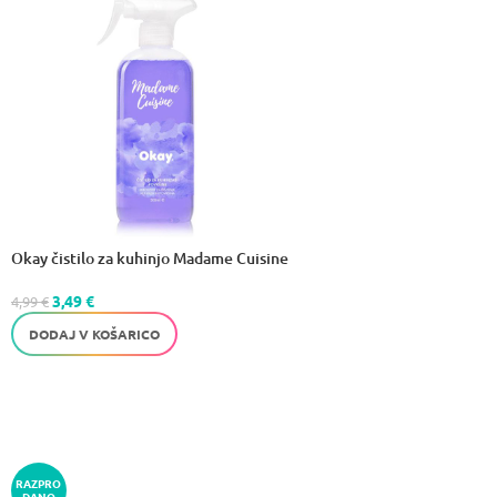
Okay čistilo za kuhinjo Madame Cuisine
3,49
€
4,99
€
DODAJ V KOŠARICO
RAZPRO
DANO