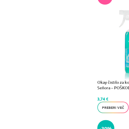
Okay čistilo za k
Señora – POŠK
3,74
€
PREBERI VEČ
-30%