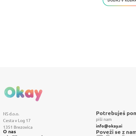
DODAJ V KOŠA
Potrebuješ po
NS d.o.o.
piši nam
Cesta v Log 17
info@okay.si
1351 Brezovica
O nas
Poveži se z nam