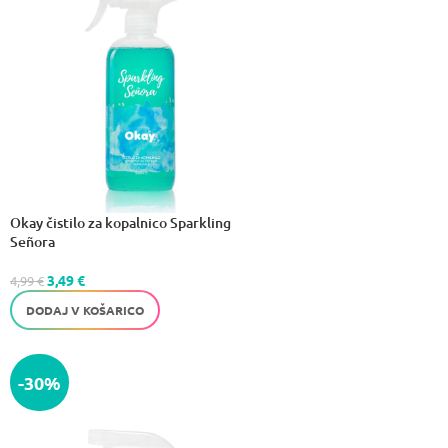
Okay čistilo za kopalnico Sparkling
Señora
3,49
€
4,99
€
DODAJ V KOŠARICO
-30%