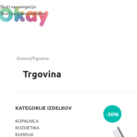
Skoči na navigacijo
Skoči na glavno vsebino
Domov
Trgovina
Trgovina
KATEGORIJE IZDELKOV
-30%
KOPALNICA
KOZMETIKA
KUHINJA