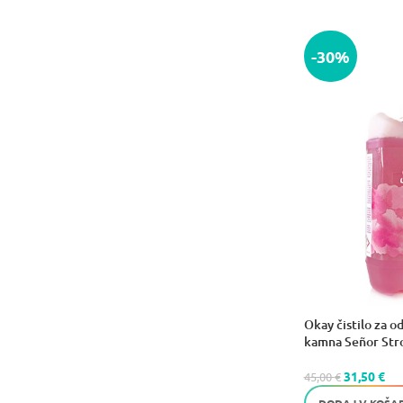
-30%
Okay čistilo za o
kamna Señor Stron
31,50
€
45,00
€