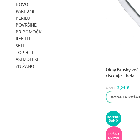
NOVO
PARFUMI
PERILO
POVRŠINE
PRIPOMOČKI
REFILLI
SETI
TOP HITI
VSI IZDELKI
ZNIŽANO
Okay Brushy več
čiščenje – bela
3,21
€
4,59
€
DODAJ V KOŠA
RAZPRO
DANO
POŠKO
DOVAN