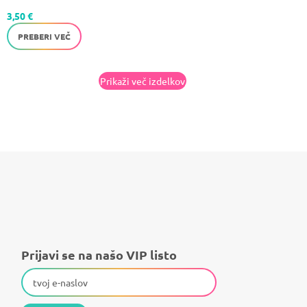
3,50
€
PREBERI VEČ
Prikaži več izdelkov
Prijavi se na našo VIP listo